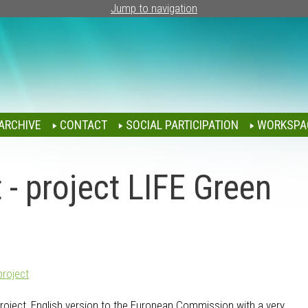
Jump to navigation
ARCHIVE
CONTACT
SOCIAL PARTICIPATION
WORKSPA
 - project LIFE Green
project
project, English version to the European Commission with a very